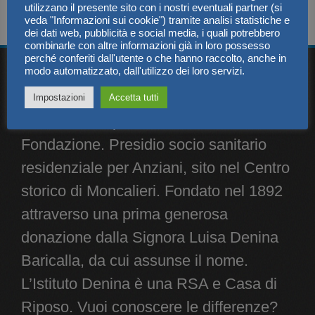
Leggi il regolamento.
utilizzano il presente sito con i nostri eventuali partner (si
veda "Informazioni sui cookie") tramite analisi statistiche e
dei dati web, pubblicità e social media, i quali potrebbero
combinarle con altre informazioni già in loro possesso
perché conferiti dall'utente o che hanno raccolto, anche in
modo automatizzato, dall'utilizzo dei loro servizi.
CHI SIAMO
Impostazioni
Accetta tutti
L’Istituto di Riposo Denina, è una
Fondazione. Presidio socio sanitario
residenziale per Anziani, sito nel Centro
storico di Moncalieri. Fondato nel 1892
attraverso una prima generosa
donazione dalla Signora Luisa Denina
Baricalla, da cui assunse il nome.
L’Istituto Denina è una RSA e Casa di
Riposo. Vuoi conoscere le differenze?