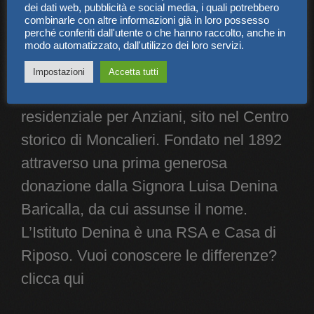
dei dati web, pubblicità e social media, i quali potrebbero
combinarle con altre informazioni già in loro possesso
perché conferiti dall'utente o che hanno raccolto, anche in
CHI SIAMO
modo automatizzato, dall'utilizzo dei loro servizi.
L’Istituto di Riposo Denina, è una
Impostazioni
Accetta tutti
Fondazione. Presidio socio sanitario
residenziale per Anziani, sito nel Centro
storico di Moncalieri. Fondato nel 1892
attraverso una prima generosa
donazione dalla Signora Luisa Denina
Baricalla, da cui assunse il nome.
L’Istituto Denina è una RSA e Casa di
Riposo. Vuoi conoscere le differenze?
clicca qui