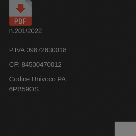
n.201/2022
P.IVA 09872630018
CF: 84500470012
Codice Univoco PA:
6PB59OS